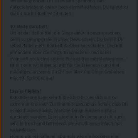
Verstand greifbar. Oft ist es sehr spannend, das
Aufgeschriebene später noch einmal zu lesen. Du kannst es
später auch rituell verbrennen.
10: Rede darüber!
Oft ist das Heilmittel, die Dinge einfach auszusprechen,
denn so gelangen sie in unser Bewusstsein. Du kannst Dir
selbst dabei mehr Klarheit darüber verschaffen. Und mit
jemandem über die Dinge zu sprechen - und dabei
eventuell noch eine andere Perspektive mitzubekommen -
ist ein sehr wichtiger Schritt für die Erkenntnis und viel
mächtiger, als wenn Du Dir nur über die Dinge Gedanken
machst. Sprich es aus!
Lass es fließen!
Kanalisierung kann sehr hilfreich sein, um sich aus so
extremen Kreislauf-Zuständen rauszuholen. Schau, dass Du
es nicht unterdrückst. Manche Dinge müssen einfach
durchlebt werden. Es ist absolut in Ordnung und oft auch
sehr hilfreich und befreiend, die Emotionen einfach mal
rauszulassen.
Flenne wie Schloßhund, strample wie ein bockiges Kind,