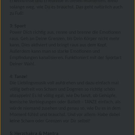
Erkenntnisse und Erlebnisse in diesen Momenten. Bleib
solange weg, wie Du es brauchst. Das geht natürlich auch
zu Fuß!
3: Sport
Power Dich richtig aus, renne und brenne die Emotionen
raus. Geh an Deine Grenzen, bis Dein Körper nicht mehr
kann. Dies aktiviert und bringt raus aus dem Kopf.
Außerdem kann man so starke Emotionen und
Empfindungen kanalisieren. Funktioniert mit der Sportart
Deiner Wahl.
4: Tanze!
Die Lieblingsmusik voll aufdrehen und dazu einfach mal
völlig befreit von Scham und Dogmen so richtig schön
abzappeln! Es ist völlig egal, wie Du tanzt, ob Gehüpfe,
komische Verbiegungen oder Ballett - TANZE einfach, als
würde niemand zusehen und genau so, wie Du es in dem
Moment fühlst und brauchst. Und vor allem: Habe dabei
keine Scham oder Grenzen vor Dir selbst!
5: Herzchakra & Mantra