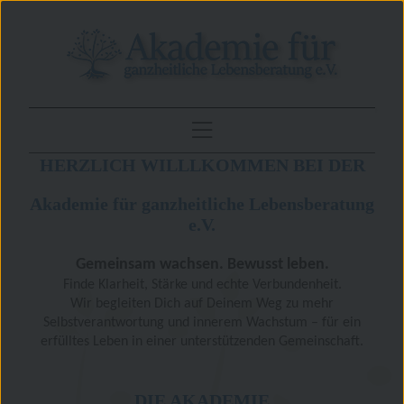
HERZLICH WILLLKOMMEN BEI DER
Akademie für ganzheitliche Lebensberatung
e.V.
Gemeinsam wachsen. Bewusst leben.
Finde Klarheit, Stärke und echte Verbundenheit.
Wir begleiten Dich auf Deinem Weg zu mehr
Selbstverantwortung und innerem Wachstum – für ein
erfülltes Leben in einer unterstützenden Gemeinschaft.
DIE AKADEMIE