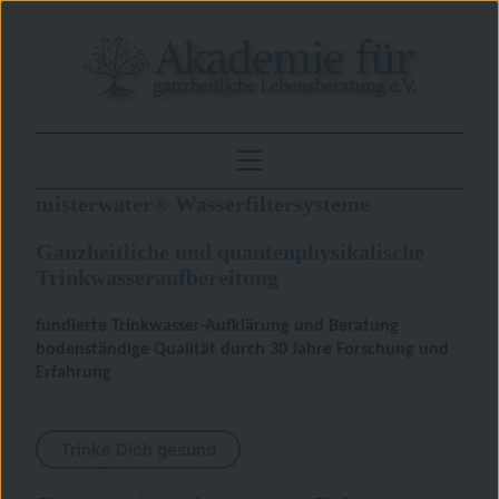
misterwater® Wasserfiltersysteme
Ganzheitliche und quantenphysikalische
Trinkwasseraufbereitung
fundierte Trinkwasser-Aufklärung und Beratung
bodenständige Qualität durch 30 Jahre Forschung und
Erfahrung
Trinke Dich gesund